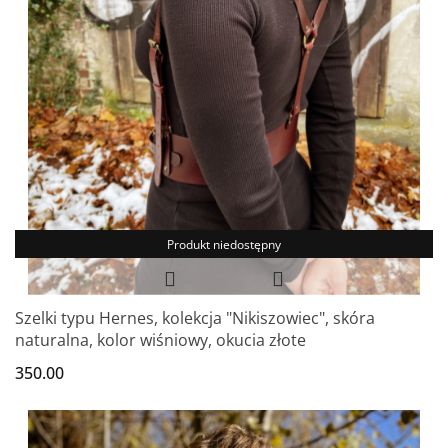
Produkt niedostępny
Szelki typu Hernes, kolekcja "Nikiszowiec", skóra
naturalna, kolor wiśniowy, okucia złote
350.00