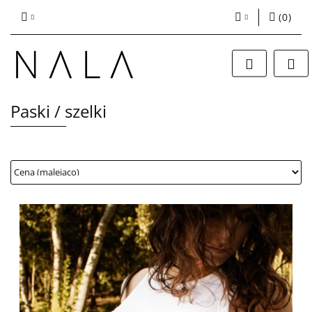
(
0
)
Zaloguj się
Zarejestruj się
Dodaj zgłoszenie
Paski / szelki