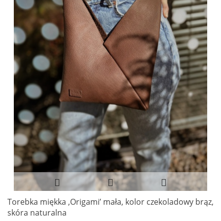
Torebka miękka ‚Origami’ mała, kolor czekoladowy brąz,
skóra naturalna