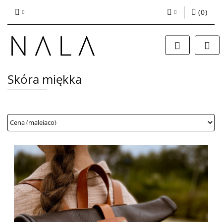
(
0
)
Zaloguj się
Zarejestruj się
Dodaj zgłoszenie
Skóra miękka