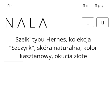
(
0
)
Zaloguj się
Zarejestruj się
Dodaj zgłoszenie
Szelki typu Hernes, kolekcja
"Szczyrk", skóra naturalna, kolor
kasztanowy, okucia złote