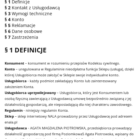
§ 1
Definicje
§ 2
Kontakt z Usługodawcą
§ 3
Wymogi techniczne
§ 4
Konto
§ 5
Reklamacje
§ 6
Dane osobowe
§ 7
Zastrzeżenia
§ 1 DEFINICJE
Konsument
– konsument w rozumieniu przepisów Kodeksu cywilnego.
Konto
– uregulowana w Regulaminie nieodpłatna funkcja Sklepu (usługa), dzięki
której Usługobiorca może założyć w Sklepie swoje indywidualne konto.
Usługobiorca
- każdy podmiot zakładający Konto lub zainteresowany
założeniem Konta.
Usługobiorca uprzywilejowany
– Usługobiorca, który jest Konsumentem lub
osobą fizyczną zawierającą z Usługodawcą umowę bezpośrednio związaną z jej
działalnością gospodarczą, ale nieposiadającą dla niej charakteru zawodowego.
Regulamin
- niniejszy regulamin Konta.
Sklep
– sklep internetowy NALA prowadzony przez Usługodawcę pod adresem
enala.pl
Usługodawca
- AGATA MAGDALENA PIOTROWSKA, przedsiębiorca prowadzący
działalność gospodarczą pod firmą Poziomkowa5 Agata Piotrowska, wpisany do