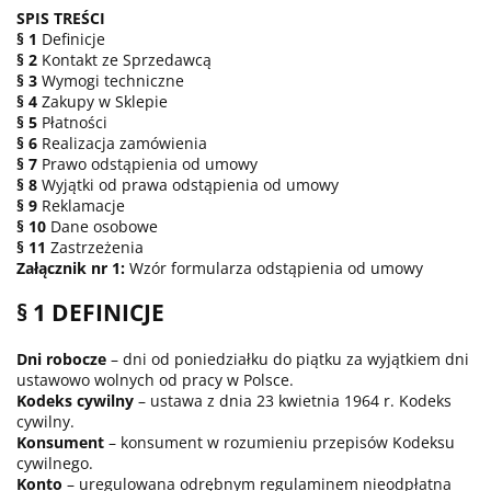
SPIS TREŚCI
§ 1
Definicje
§ 2
Kontakt ze Sprzedawcą
§ 3
Wymogi techniczne
§ 4
Zakupy w Sklepie
§ 5
Płatności
§ 6
Realizacja zamówienia
§ 7
Prawo odstąpienia od umowy
§ 8
Wyjątki od prawa odstąpienia od umowy
§ 9
Reklamacje
§ 10
Dane osobowe
§ 11
Zastrzeżenia
Załącznik nr 1:
Wzór formularza odstąpienia od umowy
§ 1 DEFINICJE
Dni robocze
– dni od poniedziałku do piątku za wyjątkiem dni
ustawowo wolnych od pracy w Polsce.
Kodeks cywilny
– ustawa z dnia 23 kwietnia 1964 r. Kodeks
cywilny.
Konsument
– konsument w rozumieniu przepisów Kodeksu
cywilnego.
Konto
– uregulowana odrębnym regulaminem nieodpłatna