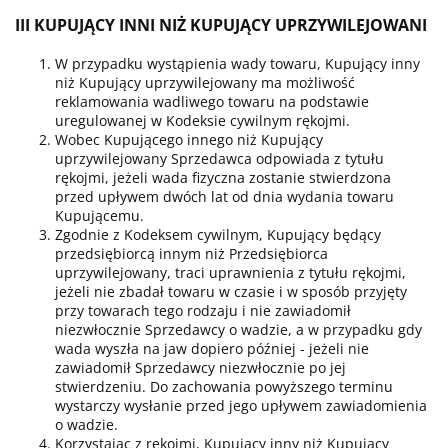
III KUPUJĄCY INNI NIŻ KUPUJĄCY UPRZYWILEJOWANI
W przypadku wystąpienia wady towaru, Kupujący inny
niż Kupujący uprzywilejowany ma możliwość
reklamowania wadliwego towaru na podstawie
uregulowanej w Kodeksie cywilnym rękojmi.
Wobec Kupującego innego niż Kupujący
uprzywilejowany Sprzedawca odpowiada z tytułu
rękojmi, jeżeli wada fizyczna zostanie stwierdzona
przed upływem dwóch lat od dnia wydania towaru
Kupującemu.
Zgodnie z Kodeksem cywilnym, Kupujący będący
przedsiębiorcą innym niż Przedsiębiorca
uprzywilejowany, traci uprawnienia z tytułu rękojmi,
jeżeli nie zbadał towaru w czasie i w sposób przyjęty
przy towarach tego rodzaju i nie zawiadomił
niezwłocznie Sprzedawcy o wadzie, a w przypadku gdy
wada wyszła na jaw dopiero później - jeżeli nie
zawiadomił Sprzedawcy niezwłocznie po jej
stwierdzeniu. Do zachowania powyższego terminu
wystarczy wysłanie przed jego upływem zawiadomienia
o wadzie.
Korzystając z rękojmi, Kupujący inny niż Kupujący