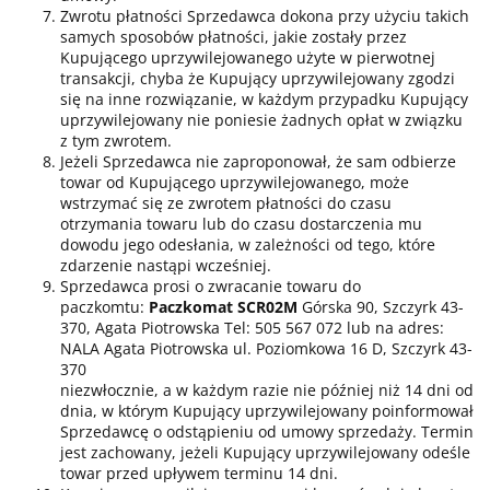
Zwrotu płatności Sprzedawca dokona przy użyciu takich
samych sposobów płatności, jakie zostały przez
Kupującego uprzywilejowanego użyte w pierwotnej
transakcji, chyba że Kupujący uprzywilejowany zgodzi
się na inne rozwiązanie, w każdym przypadku Kupujący
uprzywilejowany nie poniesie żadnych opłat w związku
z tym zwrotem.
Jeżeli Sprzedawca nie zaproponował, że sam odbierze
towar od Kupującego uprzywilejowanego, może
wstrzymać się ze zwrotem płatności do czasu
otrzymania towaru lub do czasu dostarczenia mu
dowodu jego odesłania, w zależności od tego, które
zdarzenie nastąpi wcześniej.
Sprzedawca prosi o zwracanie towaru do
paczkomtu:
Paczkomat SCR02M
Górska 90, Szczyrk 43-
370, Agata Piotrowska Tel: 505 567 072 lub na adres:
NALA Agata Piotrowska ul. Poziomkowa 16 D, Szczyrk 43-
370
niezwłocznie, a w każdym razie nie później niż 14 dni od
dnia, w którym Kupujący uprzywilejowany poinformował
Sprzedawcę o odstąpieniu od umowy sprzedaży. Termin
jest zachowany, jeżeli Kupujący uprzywilejowany odeśle
towar przed upływem terminu 14 dni.