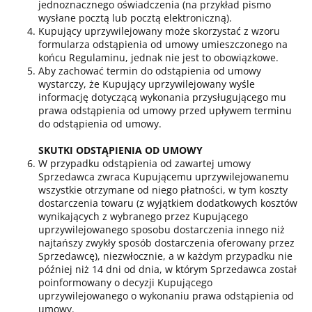
jednoznacznego oświadczenia (na przykład pismo
wysłane pocztą lub pocztą elektroniczną).
Kupujący uprzywilejowany może skorzystać z wzoru
formularza odstąpienia od umowy umieszczonego na
końcu Regulaminu, jednak nie jest to obowiązkowe.
Aby zachować termin do odstąpienia od umowy
wystarczy, że Kupujący uprzywilejowany wyśle
informację dotyczącą wykonania przysługującego mu
prawa odstąpienia od umowy przed upływem terminu
do odstąpienia od umowy.
SKUTKI ODSTĄPIENIA OD UMOWY
W przypadku odstąpienia od zawartej umowy
Sprzedawca zwraca Kupującemu uprzywilejowanemu
wszystkie otrzymane od niego płatności, w tym koszty
dostarczenia towaru (z wyjątkiem dodatkowych kosztów
wynikających z wybranego przez Kupującego
uprzywilejowanego sposobu dostarczenia innego niż
najtańszy zwykły sposób dostarczenia oferowany przez
Sprzedawcę), niezwłocznie, a w każdym przypadku nie
później niż 14 dni od dnia, w którym Sprzedawca został
poinformowany o decyzji Kupującego
uprzywilejowanego o wykonaniu prawa odstąpienia od
umowy.