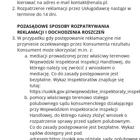
kierować na adres e-mail kontakt@enala.pl.
Rozpatrzenie reklamacji przez Usługodawcę nastąpi w
terminie do 14 dni.
POZASĄDOWE SPOSOBY ROZPATRYWANIA
REKLAMACJI I DOCHODZENIA ROSZCZEŃ
W przypadku gdy postępowanie reklamacyjne nie
przyniesie oczekiwanego przez Konsumenta rezultatu
Konsument może skorzystać m.in. z:
mediacji prowadzonej przez właściwy terenowo
Wojewódzki Inspektorat Inspekcji Handlowej, do
którego należy się zwrócić z wnioskiem o
mediację. Co do zasady postępowanie jest
bezpłatne. Wykaz Inspektoratów znajduje się
tutaj:
https://uokik.gov.pl/wojewodzkie_inspektoraty_insp
pomocy właściwego terenowo stałego
polubownego sądu konsumenckiego działającego
przy Wojewódzkim Inspektoracie Inspekcji
Handlowej, do którego należy złożyć wniosek o
rozpatrzenie sprawy przed sądem polubownym.
Co do zasady postępowanie jest bezpłatne. Wykaz
sądów dostępny jest pod
adresem:
https://uokik.gov.pl/stale_sady_polubowne