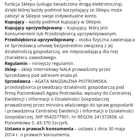
funkcja Sklepu (usługa świadczona drogą elektroniczną),
dzięki której każdy podmiot korzystający ze Sklepu może
założyć w Sklepie swoje indywidualne konto.
Kupujący
– każdy podmiot kupujący w Sklepie.
Kupujący uprzywilejowany
– Kupujący, który jest
Konsumentem lub Przedsiębiorcą uprzywilejowanym.
Przedsiębiorca uprzywilejowany
– osoba fizyczna zawierająca
ze Sprzedawcą umowę bezpośrednio związaną z jej
działalnością gospodarczą, ale nieposiadającą dla niej
charakteru zawodowego.
Regulamin
– niniejszy regulamin.
Sklep
– sklep internetowy NALA prowadzony przez
Sprzedawcę pod adresem enala.pl.
Sprzedawca
– AGATA MAGDALENA PIOTROWSKA,
przedsiębiorca prowadzący działalność gospodarczą pod
firmą Poziomkowa5 Agata Piotrowska, wpisany do Centralnej
Ewidencji i Informacji o Działalności Gospodarczej
prowadzonej przez ministra właściwego do spraw gospodarki
i prowadzenia Centralnej Ewidencji i Informacji o Działalności
Gospodarczej, NIP 9542577901, nr REGON 241372858, ul.
Poziomkowa 5, 43-370 Szczyrk.
Ustawa o prawach konsumenta
– ustawa z dnia 30 maja
2014 r. o prawach konsumenta.