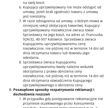
na swój koszt.
Kupujący uprzywilejowany nie może odstąpić od
umowy, jeżeli brak zgodności towaru z umową
jest nieistotny.
W razie odstąpienia od umowy, o którym mowa w
niniejszej sekcji (dotyczącej towarów), Kupujący
uprzywilejowany niezwłocznie zwraca towar
Sprzedawcy na jego koszt, na adres ul. Francuska
92A/32, 40-507 Katowice. Sprzedawca zwraca
Kupującemu uprzywilejowanemu cenę
niezwłocznie, nie później niż w terminie 14 dni od
dnia otrzymania towaru lub dowodu jego
odesłania.
Sprzedawca zwraca Kupującemu
uprzywilejowanemu kwoty należne wskutek
skorzystania z prawa obniżenia ceny
niezwłocznie, nie później niż w terminie 14 dni od
dnia otrzymania oświadczenia Kupującego
uprzywilejowanego o obniżeniu ceny.
Pozasądowe sposoby rozpatrywania reklamacji i
dochodzenia roszczeń
W przypadku gdy postępowanie reklamacyjne nie
przyniesie oczekiwanego przez Konsumenta
rezultatu, Konsument może skorzystać m.in. z: