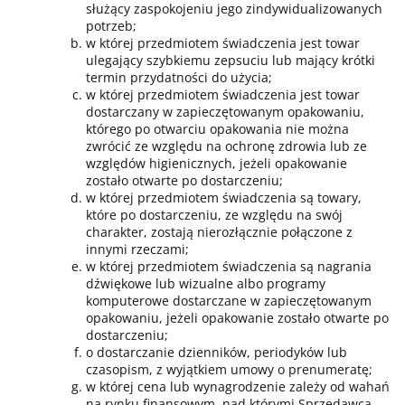
służący zaspokojeniu jego zindywidualizowanych
potrzeb;
w której przedmiotem świadczenia jest towar
ulegający szybkiemu zepsuciu lub mający krótki
termin przydatności do użycia;
w której przedmiotem świadczenia jest towar
dostarczany w zapieczętowanym opakowaniu,
którego po otwarciu opakowania nie można
zwrócić ze względu na ochronę zdrowia lub ze
względów higienicznych, jeżeli opakowanie
zostało otwarte po dostarczeniu;
w której przedmiotem świadczenia są towary,
które po dostarczeniu, ze względu na swój
charakter, zostają nierozłącznie połączone z
innymi rzeczami;
w której przedmiotem świadczenia są nagrania
dźwiękowe lub wizualne albo programy
komputerowe dostarczane w zapieczętowanym
opakowaniu, jeżeli opakowanie zostało otwarte po
dostarczeniu;
o dostarczanie dzienników, periodyków lub
czasopism, z wyjątkiem umowy o prenumeratę;
w której cena lub wynagrodzenie zależy od wahań
na rynku finansowym, nad którymi Sprzedawca