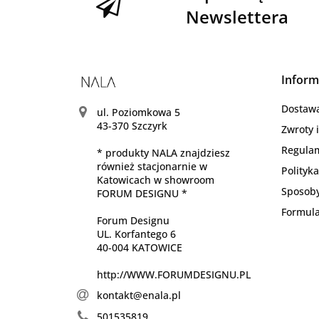
Newslettera
Inform
Dostaw
ul. Poziomkowa 5
43-370 Szczyrk
Zwroty 
Regula
* produkty NALA znajdziesz
również stacjonarnie w
Polityk
Katowicach w showroom
Sposoby
FORUM DESIGNU *
Formula
Forum Designu
UL. Korfantego 6
40-004 KATOWICE
http://WWW.FORUMDESIGNU.PL
kontakt@enala.pl
501535819