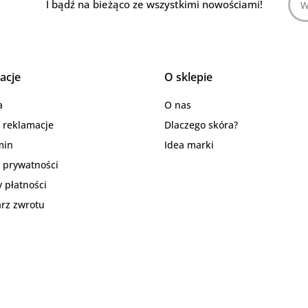
I bądź na bieżąco ze wszystkimi nowościami!
acje
O sklepie
a
O nas
i reklamacje
Dlaczego skóra?
min
Idea marki
a prywatności
 płatności
rz zwrotu