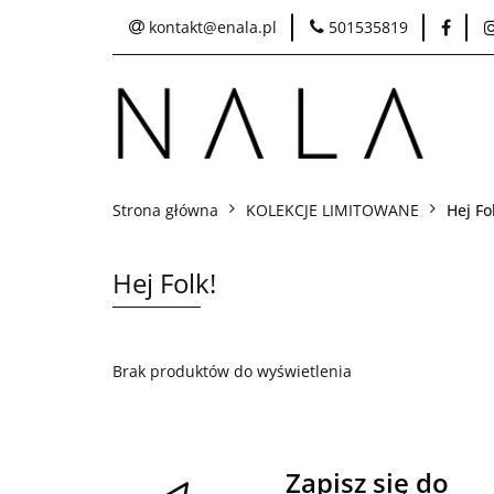
kontakt@enala.pl
501535819
SKLEP
Idea 
Pielęgnacja i czysz
Strona główna
KOLEKCJE LIMITOWANE
Hej Fo
Hej Folk!
Brak produktów do wyświetlenia
Zapisz się do