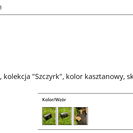
marki
O nas
Dlaczego skóra?
Paski NALA
czenie skóry
Kontakt
SKLEP
Idea marki
O nas
Dlaczego skóra?
Pielęgnacja i czyszczenie skóry
Kontakt
, kolekcja "Szczyrk", kolor kasztanowy, s
Kolor/Wzór