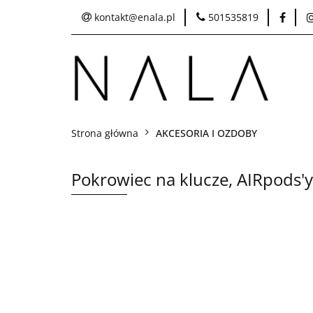
kontakt@enala.pl
501535819
SKLEP
Idea 
Pielęgnacja i czysz
Strona główna
AKCESORIA I OZDOBY
Pokrowiec na klucze, AIRpods'y