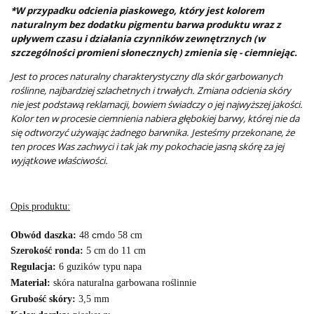
*W przypadku odcienia piaskowego, który jest kolorem
naturalnym bez dodatku pigmentu barwa produktu wraz z
upływem czasu i działania czynników zewnętrznych (w
szczególności promieni słonecznych) zmienia się - ciemniejąc.
Jest to proces naturalny charakterystyczny dla skór garbowanych
roślinne, najbardziej szlachetnych i trwałych.
Zmiana odcienia skóry
nie jest podstawą reklamacji, bowiem świadczy o jej najwyższej jakości.
Kolor ten w procesie ciemnienia nabiera głębokiej barwy, której nie da
się odtworzyć używając żadnego barwnika. Jesteśmy przekonane, że
ten proces Was zachwyci i tak jak my pokochacie jasną skórę za jej
wyjątkowe właściwości.
Opis produktu:
cm
Obwód daszka:
48
do 58 cm
Szerokość ronda:
5 cm do 11 cm
Regulacja:
6 guzików typu napa
Materiał:
skóra naturalna garbowana roślinnie
Grubość skóry:
3,5 mm