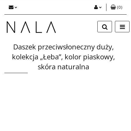
(
0
)
Zaloguj się
Zarejestruj się
Dodaj zgłoszenie
Daszek przeciwsłoneczny duży,
kolekcja „Łeba”, kolor piaskowy,
skóra naturalna