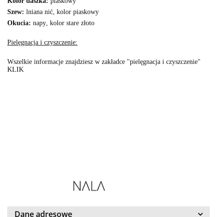
Kolor daszka:
piaskowy
Szew:
lniana nić, kolor piaskowy
Okucia:
napy, kolor stare złoto
Pielęgnacja i czyszczenie:
Wszelkie informacje znajdziesz w zakładce "pielęgnacja i czyszczenie"
KLIK
Dane adresowe