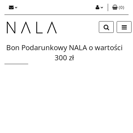
(
0
)
Zaloguj się
Zarejestruj się
Dodaj zgłoszenie
Bon Podarunkowy NALA o wartości
300 zł